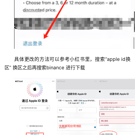
币
具体更改的方法可以参考小红书里，搜索“apple id换
圈
新
区” 换区之后再搜索binance 进行下载
闻
行
情
分
析
币