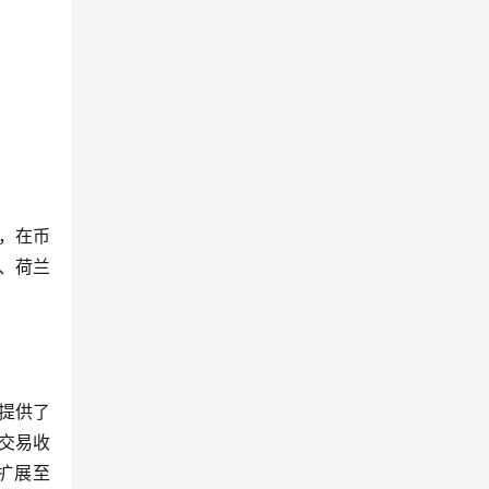
，在币
、荷兰
提供了
货交易收
扩展至 