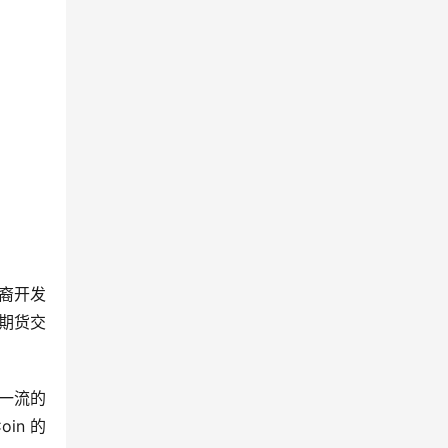
裔开发
社期货交
内一流的
in 的