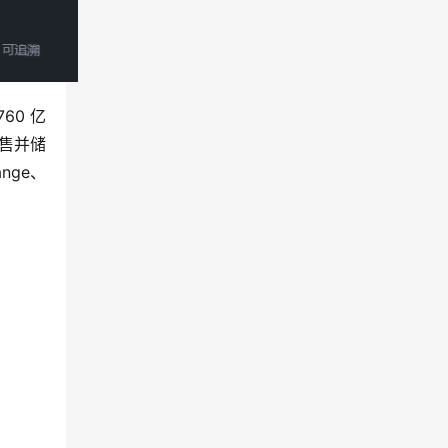
60 亿
出售并储
nge、