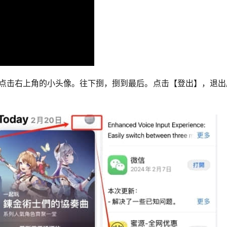
store，点击右上角的小头像。往下捯，捯到最后。点击【登出】，退