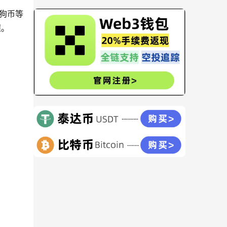
狗币等
程。