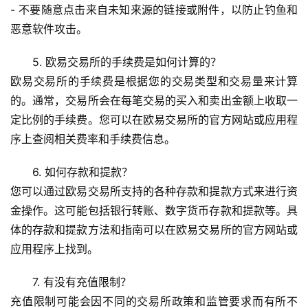
- 不要随意点击来自未知来源的链接或附件，以防止钓鱼和
恶意软件攻击。
币
5. 欧易交易所的手续费是如何计算的？
圈
欧易交易所的手续费是根据您的交易类型和交易量来计算
新
的。通常，交易所会在每笔交易的买入和卖出金额上收取一
闻
定比例的手续费。您可以在欧易交易所的官方网站或应用程
行
序上查阅相关费率和手续费信息。
情
分
6. 如何存款和提款？
析
您可以通过欧易交易所支持的各种存款和提款方式来进行资
金操作。这可能包括银行转账、数字货币存款和提款等。具
币
体的存款和提款方法和指南可以在欧易交易所的官方网站或
圈
应用程序上找到。
常
见
7. 有没有充值限制？
问
充值限制可能会因不同的交易所政策和监管要求而有所不