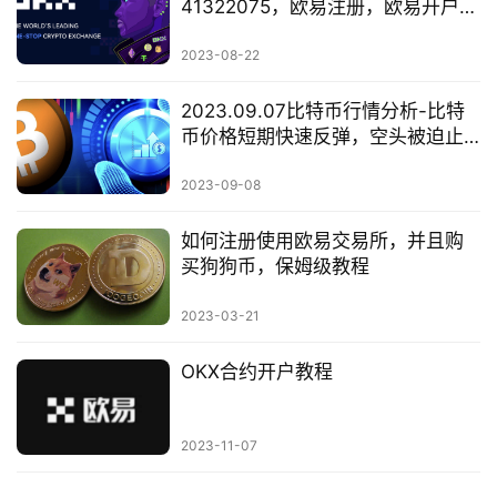
41322075，欧易注册，欧易开户，
欧易中国，欧易中国用户
2023-08-22
2023.09.07比特币行情分析-比特
币价格短期快速反弹，空头被迫止
损，比特币短期可能重回27000美
金
2023-09-08
如何注册使用欧易交易所，并且购
买狗狗币，保姆级教程
2023-03-21
OKX合约开户教程
2023-11-07