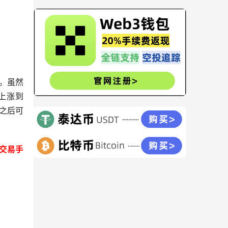
差。虽然
次上涨到
金之后可
，交易手