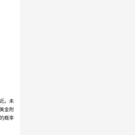
附近。未
0美金附
涨的概率