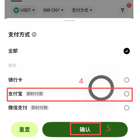
币
圈
新
闻
行
情
分