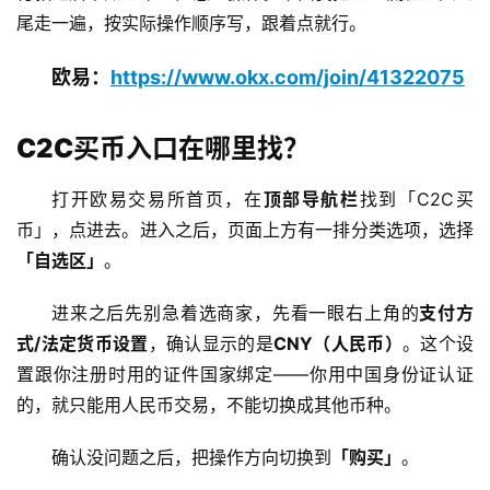
尾走一遍，按实际操作顺序写，跟着点就行。
欧易：
https://www.okx.com/join/41322075
C2C买币入口在哪里找？
打开欧易交易所首页，在
顶部导航栏
找到「C2C买
币」，点进去。进入之后，页面上方有一排分类选项，选择
「自选区」
。
进来之后先别急着选商家，先看一眼右上角的
支付方
式/法定货币设置
，确认显示的是
CNY（人民币）
。这个设
置跟你注册时用的证件国家绑定——你用中国身份证认证
的，就只能用人民币交易，不能切换成其他币种。
确认没问题之后，把操作方向切换到
「购买」
。