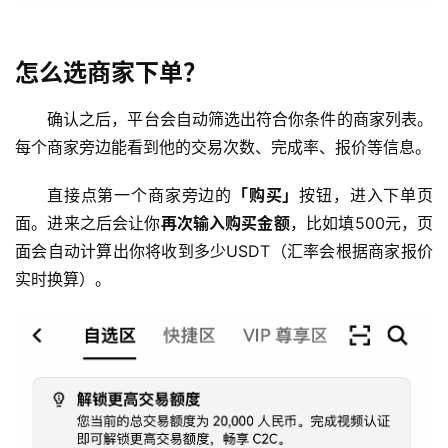
析
币
怎么选商家下单？
圈
常
确认之后，平台会自动筛选出符合你条件的商家列表。
见
每个商家旁边能看到他的交易次数、完成率、报价等信息。
问
题
直接点第一个商家旁边的
「购买」
按钮，进入下单页
面。进来之后会让你
再次输入购买金额
，比如填500元，页
面会自动计算出你将收到多少USDT（汇率会根据商家报价
实时换算）。