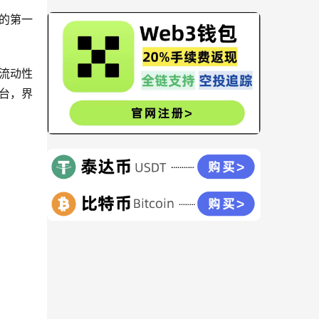
的第一
流动性
台，界