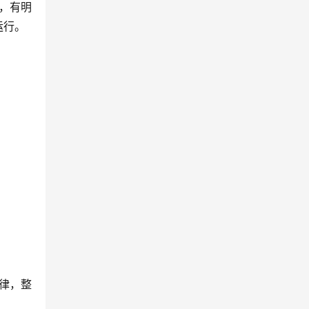
，有明
运行。
律，整