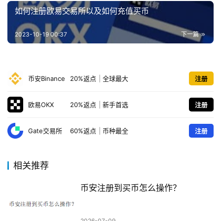
如何注册欧易交易所以及如何充值买币
2023-10-19 00:37
下一篇
币安Binance
20%返点
|
全球最大
注册
欧易OKX
20%返点
|
新手首选
注册
Gate交易所
60%返点
|
币种最全
注册
相关推荐
币安注册到买币怎么操作？
2026-07-09