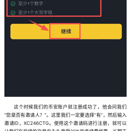
币
圈
新
闻
行
情
分
析
币
这个时候我们的币安账户就注册成功了，他会问我们
圈
“您是否有邀请人？”。这里我们一定要选择“有”，然后输入
常
邀请ID，XC246CTG。使用这个邀请码进行注册，就可以
见