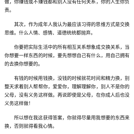
做，你赚钱或不赚钱都和别人没有任何关系，你的人生你负
责。
其次，作为成年人我认为最应该习得的思维方式是交换
思维。什么人情、感情、道德统统都抛弃。
币
你要把实际生活中的所有相互关系想象成交换关系，当
圈
你想要一样东西的时候，要先想想自己有什么，用自己拥有
新
闻
的去换你想要的。
有钱的时候用钱换，没钱的时候就花时间和精力换，别
行
情
整天求着别人帮帮你，爱爱你，理解理解你，别人不是你的
分
父母，没有义务这样做。再说即使是父母，在你成人后也没
析
义务这样做！
币
所以想在我这获得答案，你就得尽量用我想要的东西来
圈
换，否则就得看我心情。
常