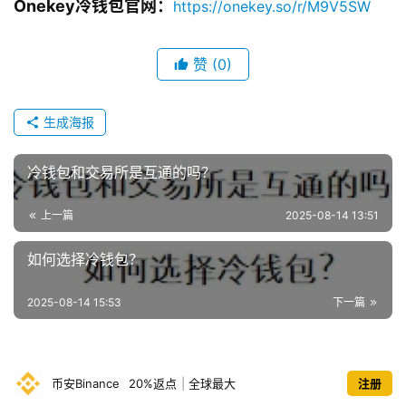
Onekey冷钱包官网：
https://onekey.so/r/M9V5SW
赞
(0)
生成海报
冷钱包和交易所是互通的吗？
上一篇
2025-08-14 13:51
如何选择冷钱包？
币
圈
2025-08-14 15:53
下一篇
新
闻
币安Binance
20%返点
|
全球最大
注册
行