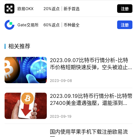
情
欧易OKX
20%返点
|
新手首选
注册
分
析
Gate交易所
60%返点
|
币种最全
注册
币
圈
相关推荐
常
见
2023.09.07比特币行情分析-比特
问
币价格短期快速反弹，空头被迫止
题
损，比特币短期可能重回27000美
金
2023-09-08
2023.09.19比特币行情分析-比特幣
27400美金遭遇強壓，還能漲到
28000美金？
2023-09-19
国内使用苹果手机下载注册欧易流