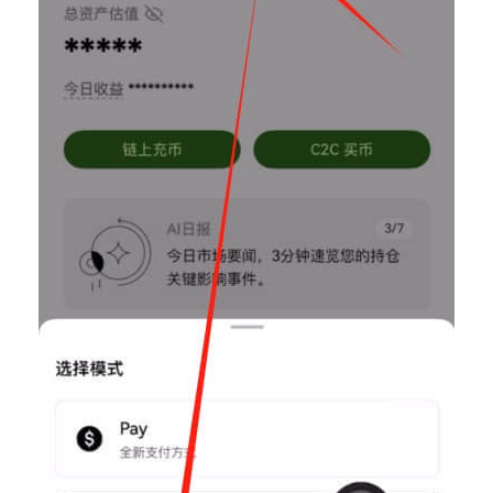
币
圈
新
闻
行
情
分
析
币
圈
常
见
问
题