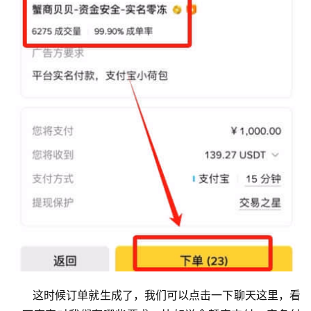
币
圈
新
闻
行
情
分
析
币
圈
常
见
这时候订单就生成了，我们可以点击一下聊天这里，看
问