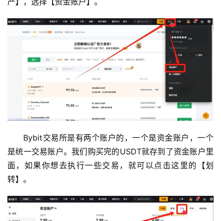
产】，选择【资金账户】。
币
圈
新
闻
行
Bybit交易所是有两个账户的，一个是资金账户，一个
情
是统一交易账户。我们购买完的USDT就存到了资金账户里
分
面，如果你想去执行一些交易，就可以点击这里的【划
析
转】。
币
圈
常