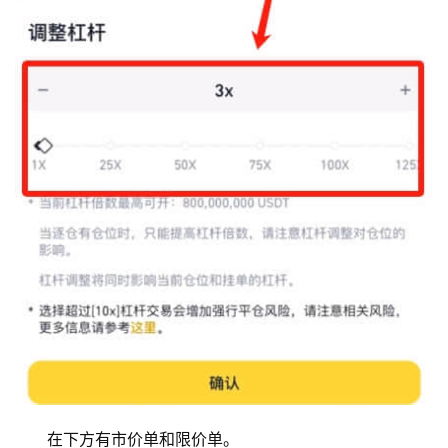
币
圈
新
闻
行
情
分
析
币
在下方有市价单和限价单。