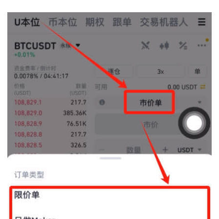
圈
常
见
问
题