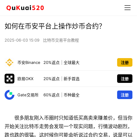
如何在币安平台上操作炒币合约？
2025-06-03 15:09
比特币交易平台教程
币安Binance
20%返点
|
全球最大
注册
欧易OKX
20%返点
|
新手首选
注册
Gate交易所
60%返点
|
币种最全
注册
很多朋友刚入币圈时只知道低买高卖来赚差价，但当你
开始关注比特币走势会发现一个现实问题，行情波动剧烈，
跌也跌的很猛。这时候你可能会听说过合约交易，说是可以