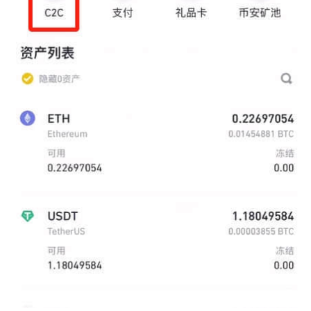
币
圈
新
闻
行
情
分
析
币
圈
常
见