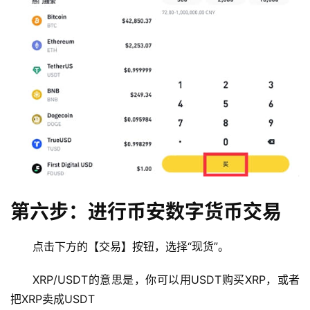
币
圈
新
闻
行
情
分
第六步：进行币安数字货币交易
析
点击下方的【交易】按钮，选择“现货”。
币
圈
XRP/USDT的意思是，你可以用USDT购买XRP，或者
常
见
把XRP卖成USDT