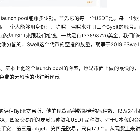
launch pool能赚多少钱。首先它的每一个USDT池，每一个
同一个人能够用身份证、护照、驾照来注册三个Bybit的账号
USDT来跟我们抢钱。一共是有133698720美金，我们的6
金池分配的，Swell这个代币的空投的数量，就等于2019.6Swel
。基本上他这个launch pool的频率，也是市面上做的最快的
能够免费的无风险的获得新代币。
评估Bybit交易所，他的现货品种数跟合约品种数，以及24
还有OKX，四家交易所的现货品种数和USDT品种数。对于U本位的
安，第三是bitget，第四是欧易，只有176个。从现货上来讲Bi