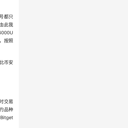
账号都只
。由此我
000U
l，按照
，比币安
小时交易
合约品种
tget