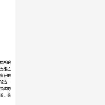
交易所的
筛选能拉
疯狂的
易所造一
提醒的
圾币，很