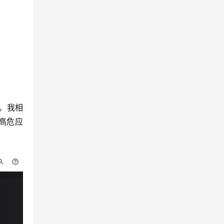
查。我相
是高危应