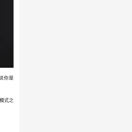
者说你是
净模式之