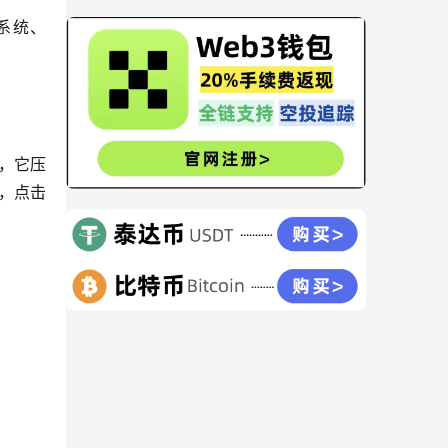
系统、
，它压
它，点击