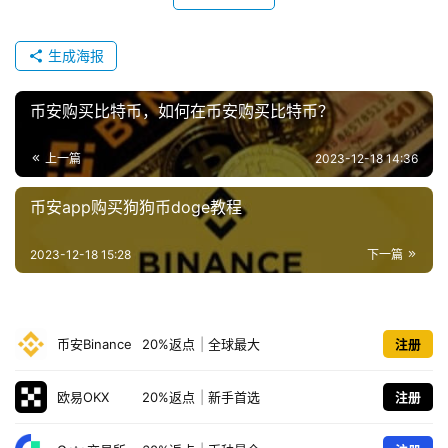
生成海报
币安购买比特币，如何在币安购买比特币？
上一篇
2023-12-18 14:36
币安app购买狗狗币doge教程
2023-12-18 15:28
下一篇
币安Binance
20%返点
|
全球最大
注册
欧易OKX
20%返点
|
新手首选
注册