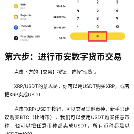
币
圈
新
闻
行
第六步：进行币安数字货币交易
情
分
点击下方的【交易】按钮，选择“现货”。
析
XRP/USDT的意思是，你可以用USDT购买XRP，或者
币
把XRP卖成USDT
圈
常
点击“XRP/USDT”按钮，可以交易其他币种，新手只建
见
议购买BTC（比特币），我们可以使用USDT购买任意币
问
题
种，也可以把任意币种都卖成USDT，所有币种都是以