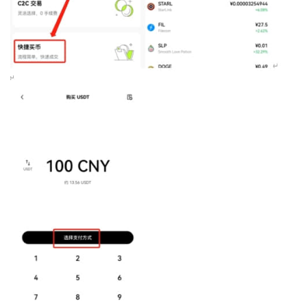
币
圈
新
闻