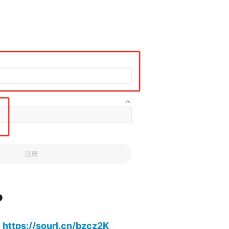
P
https://sourl.cn/bzcz2K
：