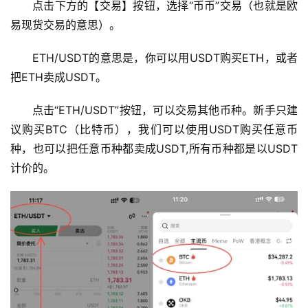
点击下方的【交易】按钮，选择“币币”交易（也就是欧
行
情
易现货交易的意思）。
分
析
ETH/USDT的意思是，你可以用USDT购买ETH，或者
把ETH卖成USDT。
币
点击“ETH/USDT”按钮，可以交易其他币种。新手只建
圈
常
议购买BTC（比特币），我们可以使用USDT购买任意币
见
种，也可以把任意币种都卖成USDT,所有币种都是以USDT
问
计价的。
题