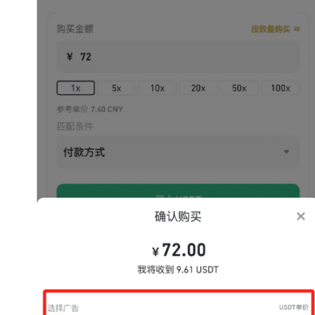
币
圈
新
闻