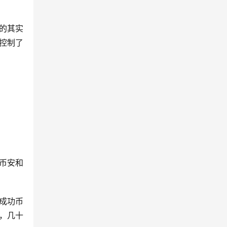
的其实
控制了
版币安和
载成功币
，几十