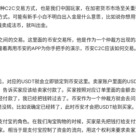
这种C2C交易方式，也是我们中国玩家，在加密货币市场至关重
方式。可能有新手小白不明白出入金是什么意思，比如说你想用
钱卖成法币，就叫出金。
者之间的交易。这里面的币安交易所，他是作为一个仲裁方出现的
接着再用币安的APP为你手把手的演示，币安C2C应该如何交易
，对应的USDT就会立即锁定到币安这里。卖家账户里面的US
，告诉买家应该给卖家付款了。买家按照对应订单里面的金额去
经付款了，我已经把钱转过去了。币安作为一个仲裁方就会去问
没转。比如说确定已经转了，此时币安才会把USDT给到买家
支付宝的角色。在我们淘宝购物的时候，买家是先把钱打给支付
家。相当于是支付宝控制了资金的流向，用这个权利来要求卖家