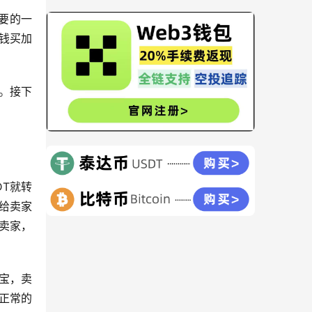
要的一
钱买加
。接下
。
DT就转
给卖家
卖家，
。
宝，卖
正常的