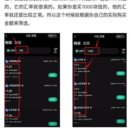
析
的，它的汇率就很高的。如果你是买1000块钱的，他的汇
率就还是比较正常。所以这个时候就根据你自己的实际购买
币
金额来筛选。
圈
常
见
问
题