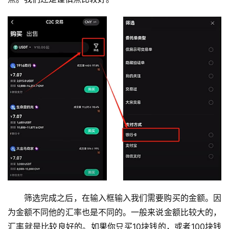
币
圈
新
闻
筛选完成之后，在输入框输入我们需要购买的金额。因
行
情
为金额不同他的汇率也是不同的。一般来说金额比较大的，
分
汇率就是比较良好的。如果你只买10块钱的，或者100块钱