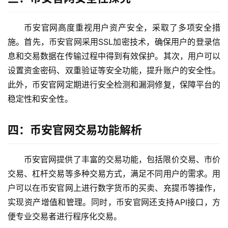
币安官网高度重视用户资产安全，采取了多项安全措
施。首先，币安官网采用SSL加密技术，确保用户的登录信
息和交易数据在传输过程中得到有效保护。其次，用户可以
设置资金密码、双重验证等安全功能，提升账户的安全性。
此外，币安官网定期进行安全检测和漏洞修复，保障平台的
稳定性和安全性。
四：币安官网交易功能解析
币安官网提供了丰富的交易功能，包括限价交易、市价
交易、杠杆交易等多种交易方式，满足不同用户的需求。用
户可以在币安官网上进行数字货币的买卖、充提币等操作，
实现资产增值和管理。同时，币安官网还支持API接口，方
便专业交易者进行程序化交易。
币