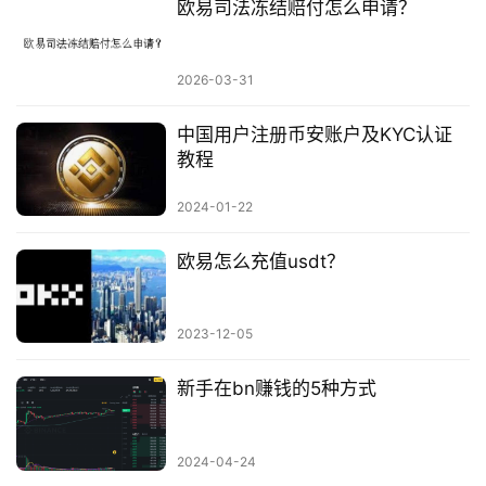
欧易司法冻结赔付怎么申请？
2026-03-31
中国用户注册币安账户及KYC认证
教程
2024-01-22
欧易怎么充值usdt？
2023-12-05
新手在bn赚钱的5种方式
2024-04-24