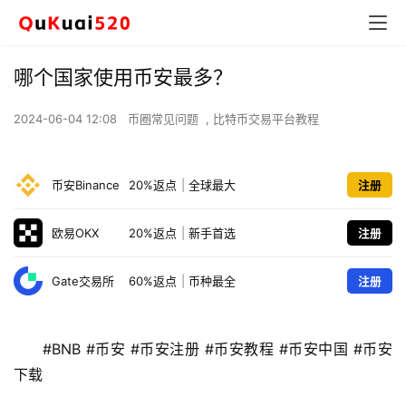
哪个国家使用币安最多？
2024-06-04 12:08
币圈常见问题
,
比特币交易平台教程
币安Binance
20%返点
|
全球最大
注册
欧易OKX
20%返点
|
新手首选
注册
Gate交易所
60%返点
|
币种最全
注册
#BNB #币安 #币安注册 #币安教程 #币安中国 #币安
下载 