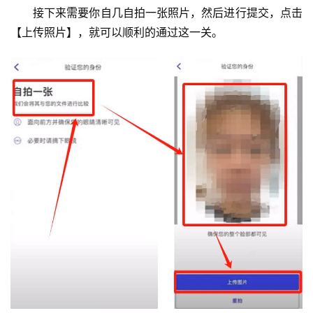
情
接下来需要你自几自拍一张照片，然后进行提交，点击
分
【上传照片】，就可以顺利的通过这一关。
析
币
圈
常
见
问
题