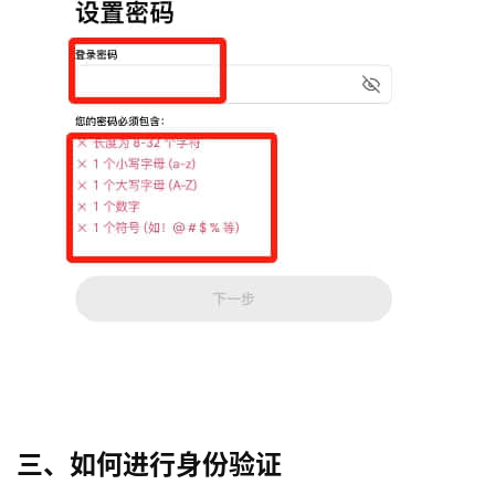
币
圈
新
闻
行
情
分
析
币
圈
常
三、如何进行身份验证
见