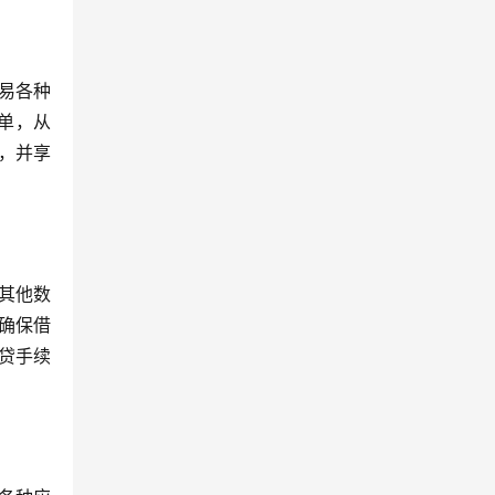
交易各种
订单，从
策，并享
其他数
确保借
借贷手续