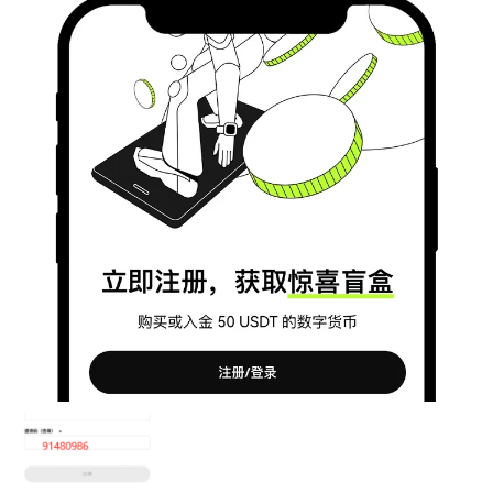
币
圈
新
闻
行
情
分
析