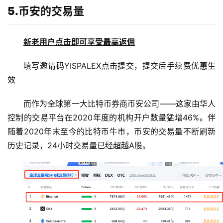
5.币安的交易量
新老用户点击即可享受最高返佣
币
填写邀请码YISPALEX点击提交，提交后手续费优惠生
圈
效
新
闻
而作为全球第一大比特币券商币安公司——这家由华人
控制的交易平台在2020年度的机构开户数量猛增46%。伴
行
随着2020年末至今的比特币牛市，币安的交易量不断刷新
情
历史记录，24小时交易量已经超越A股。
分
析
币
圈
常