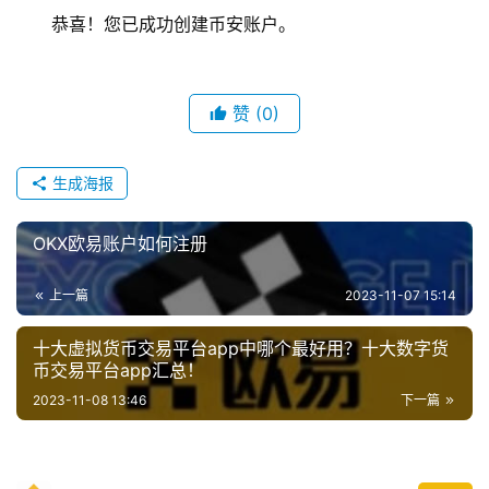
恭喜！您已成功创建币安账户。
币
赞
(0)
圈
新
生成海报
闻
OKX欧易账户如何注册
行
情
上一篇
2023-11-07 15:14
分
析
十大虚拟货币交易平台app中哪个最好用？十大数字货
币交易平台app汇总！
币
2023-11-08 13:46
下一篇
圈
常
见