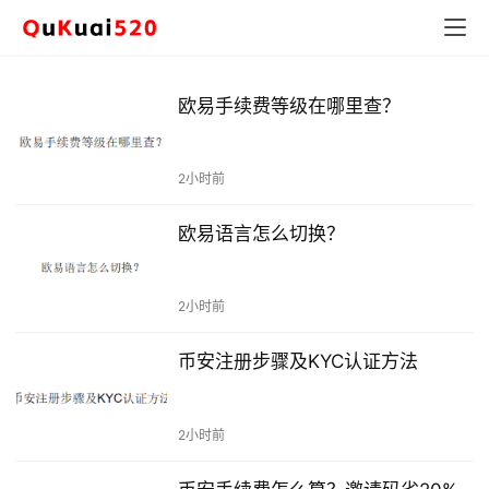
我
爱
区
块
欧易手续费等级在哪里查？
链
-
比
2小时前
特
币
购
欧易语言怎么切换？
买
教
程
2小时前
|
币
币安注册步骤及KYC认证方法
安
欧
易
注
2小时前
册
指