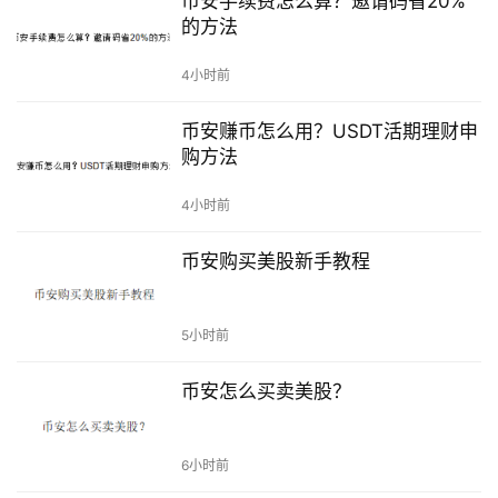
币安手续费怎么算？邀请码省20%
南
的方法
4小时前
币
圈
币安赚币怎么用？USDT活期理财申
新
购方法
闻
4小时前
行
情
币安购买美股新手教程
分
析
5小时前
币
圈
币安怎么买卖美股？
常
见
问
6小时前
题