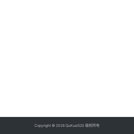
析
币
圈
常
见
问
题
Copyright © 2026 QuKuai520 版权所有