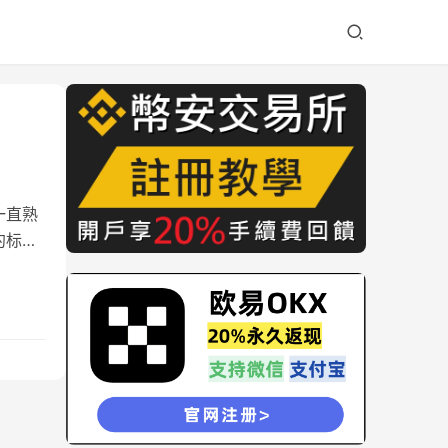
一直熟
约标