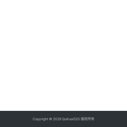
析
币
圈
常
见
问
题
Copyright © 2026 QuKuai520 版权所有