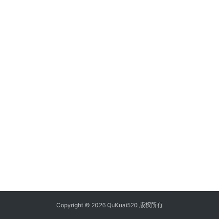
析
币
圈
常
见
问
题
Copyright © 2026 QuKuai520 版权所有