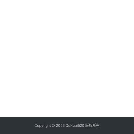
析
币
圈
常
见
问
题
Copyright © 2026 QuKuai520 版权所有