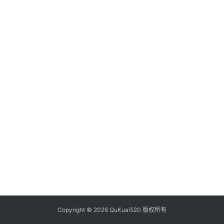
析
币
圈
常
见
问
题
Copyright © 2026 QuKuai520 版权所有