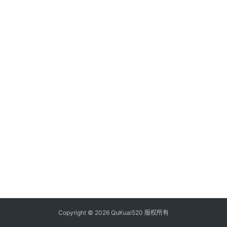
析
币
圈
常
见
问
题
Copyright © 2026 QuKuai520 版权所有