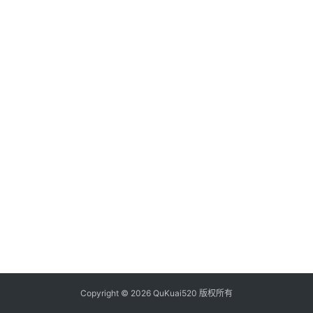
析
币
圈
常
见
问
题
Copyright © 2026 QuKuai520 版权所有