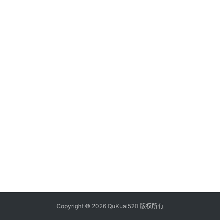
析
币
圈
常
见
问
题
Copyright © 2026 QuKuai520 版权所有