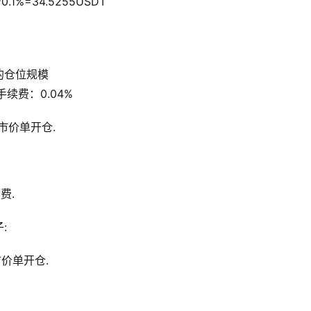
.1%=34.5255USDT
的仓位规模
续费：0.04%
以市价单开仓. 
费.
:
市价单开仓. 