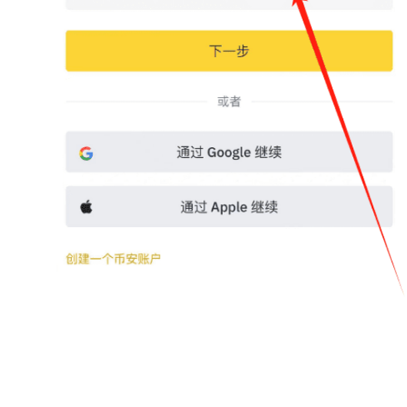
币
圈
新