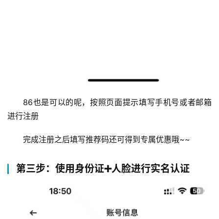
闻
行
情
分
析
币
86也是可以的呢，按照页面提示填写手机号或者邮箱
圈
进行注册
常
见
完成注册之后填写推荐码还可得到专属优惠哦~~
问
题
第三步：使用身份证➕人脸进行实名认证