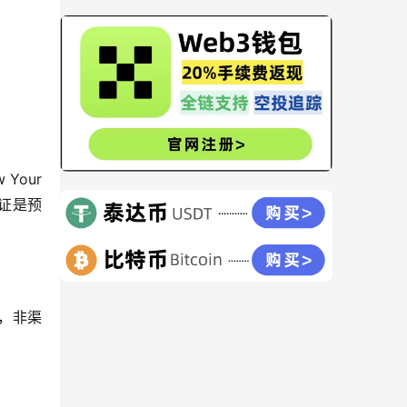
our 
认证是预
现，非渠