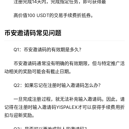
圈
注册完成14天内，完成指定任务，即可获得最
新
闻
高价值100 USDT的交易手续费折抵券。
行
币安邀请码常见问题
情
分
Q1：币安邀请码的有效期是多久？
析
币安邀请码通常没有明确的有效期限，但与特定推广活
币
动相关的奖励可能会有截止日期。
圈
常
Q2：如果忘记在注册时输入邀请码怎么办？
见
问
一旦完成注册过程，就无法补充输入邀请码。因此，请
题
记得在注册时输入邀请码YISPALEX才可以获得手续费用折
扣与迎新奖励。