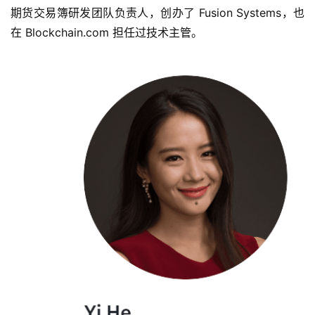
期货交易簿研发团队负责人，创办了 Fusion Systems，也
在 Blockchain.com 担任过技术主管。