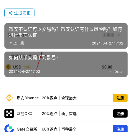
生成海报
币安不认证可以交易吗？币安认证有什么风险吗？如何
进行币安认证
上一篇
2024-04-27 17:02
如何从币安提币到欧易？
2024-04-27 17:02
下一篇
币安Binance
20%返点
|
全球最大
注册
欧易OKX
20%返点
|
新手首选
注册
Gate交易所
60%返点
|
币种最全
注册