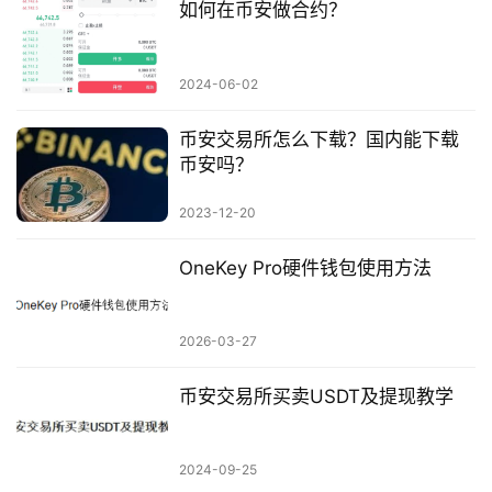
如何在币安做合约？
2024-06-02
币安交易所怎么下载？国内能下载
币安吗？
2023-12-20
OneKey Pro硬件钱包使用方法
2026-03-27
币安交易所买卖USDT及提现教学
2024-09-25