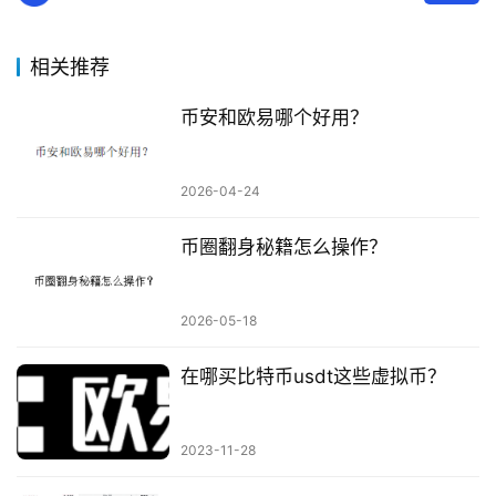
相关推荐
币安和欧易哪个好用？
2026-04-24
币圈翻身秘籍怎么操作？
2026-05-18
在哪买比特币usdt这些虚拟币？
2023-11-28