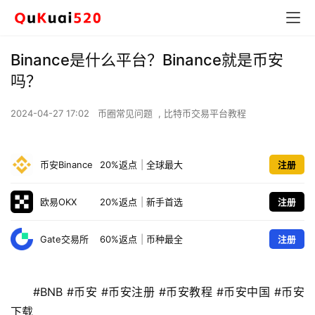
Binance是什么平台？Binance就是币安
吗？
2024-04-27 17:02
币圈常见问题
,
比特币交易平台教程
币安Binance
20%返点
|
全球最大
注册
欧易OKX
20%返点
|
新手首选
注册
Gate交易所
60%返点
|
币种最全
注册
#BNB #币安 #币安注册 #币安教程 #币安中国 #币安
下载 