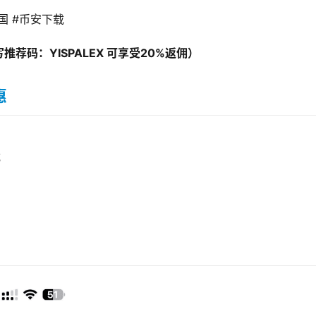
国 #币安下载 
荐码：YISPALEX 可享受20%返佣）
惠
载
）